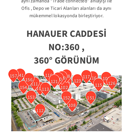
aynı zamanda “Trade connected” anlayışı ile
Ofis , Depo ve Ticari Alanları alanları da aynı
mükemmel lokasyonda birleştiriyor.
HANAUER CADDESİ
NO:360 ,
360° GÖRÜNÜM
141
110
157
118
117
119
116
101
120
156
123
121
122
126
111
115
154
102
107
113
153
152
151
108
112