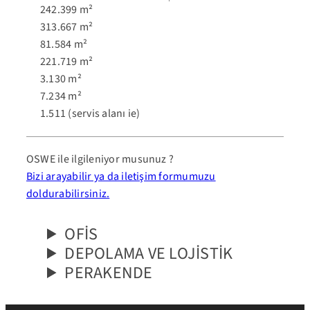
242.399 m²
313.667 m²
81.584 m²
221.719 m²
3.130 m²
7.234 m²
1.511 (servis alanı ie)
OSWE ile ilgileniyor musunuz ?
Bizi arayabilir ya da iletişim formumuzu
doldurabilirsiniz.
OFİS
DEPOLAMA VE LOJİSTİK
PERAKENDE