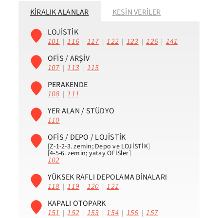
KIRALIK ALANLAR
KESİN VERİLER
LOJİSTİK
101
116
117
122
123
126
141
|
|
|
|
|
|
OFİS / ARŞIV
107
113
115
|
|
PERAKENDE
108
111
|
YER ALAN / STÜDYO
110
OFİS / DEPO / LOJİSTİK
[Z-1-2-3. zemin; Depo ve LOJİSTİK]
[4-5-6. zemin; yatay OFİSler]
102
YÜKSEK RAFLI DEPOLAMA BİNALARI
118
119
120
121
|
|
|
KAPALI OTOPARK
151
152
153
154
156
157
|
|
|
|
|